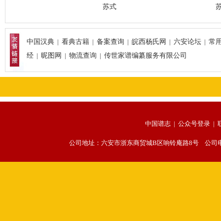
苏式
苏式一
中国汉典
|
看典古籍
|
备案查询
|
皖西杨氏网
|
六安论坛
|
常
经
|
昵图网
|
物流查询
|
传世家谱编纂服务有限公司
中国谱志 |
公众号登录
|
公司地址：六安市浙东商贸城B区响铃庵路8号 公司电话：056