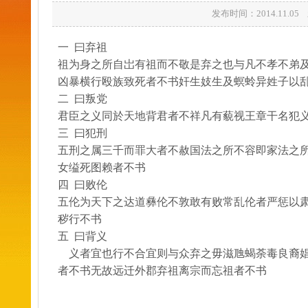
发布时间：2014.11.
一 曰弃祖
祖为身之所自岀有祖而不敬是弃之也与凡不孝不弟
凶暴横行殴族致死者不书奸生妓生及螟蛉异姓子以
二 曰叛党
君臣之义同於天地背君者不祥凡有藐视王章干名犯
三 曰犯刑
五刑之属三千而罪大者不赦国法之所不容即家法之
女缢死图赖者不书
四 曰败伦
五伦为天下之达道彝伦不敦敢有败常乱伦者严惩以
秽行不书
五 曰背义
义者宜也行不合宜则与众弃之毋滋虺蝎荼毒良裔娼
者不书无故远迁外郡弃祖离宗而忘祖者不书