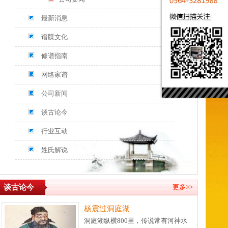
最新消息
谱牒文化
修谱指南
网络家谱
公司新闻
谈古论今
行业互动
姓氏解说
谈古论今
更多>>
杨震过洞庭湖
洞庭湖纵横800里，传说常有河神水