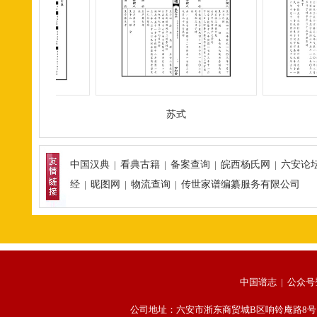
表
苏式
中国汉典
|
看典古籍
|
备案查询
|
皖西杨氏网
|
六安论
经
|
昵图网
|
物流查询
|
传世家谱编纂服务有限公司
中国谱志 |
公众号
公司地址：六安市浙东商贸城B区响铃庵路8号 公司电