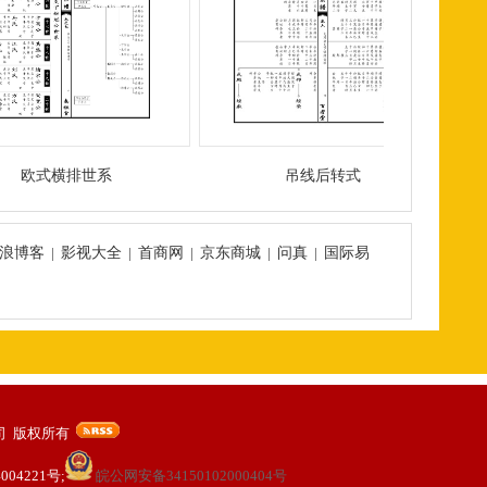
欧式横排世系
吊线后转式
浪博客
|
影视大全
|
首商网
|
京东商城
|
问真
|
国际易
限公司 版权所有
004221号;
皖公网安备34150102000404号