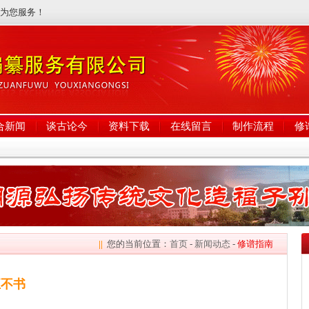
诚为您服务！
合新闻
谈古论今
资料下载
在线留言
制作流程
修
||
您的当前位置：
首页
-
新闻动态
-
修谱指南
五不书