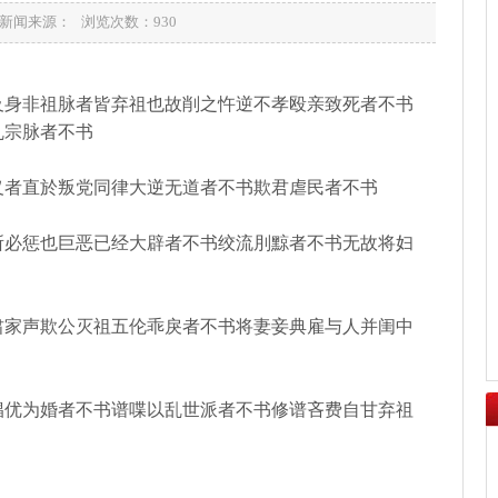
05 新闻来源： 浏览次数：
930
及身非祖脉者皆弃祖也故削之忤逆不孝殴亲致死者不书
乱宗脉者不书
义者直於叛党同律大逆无道者不书欺君虐民者不书
所必惩也巨恶已经大辟者不书绞流刖黥者不书无故将妇
肃家声欺公灭祖五伦乖戾者不书将妻妾典雇与人并闺中
优为婚者不书谱喋以乱世派者不书修谱吝费自甘弃祖