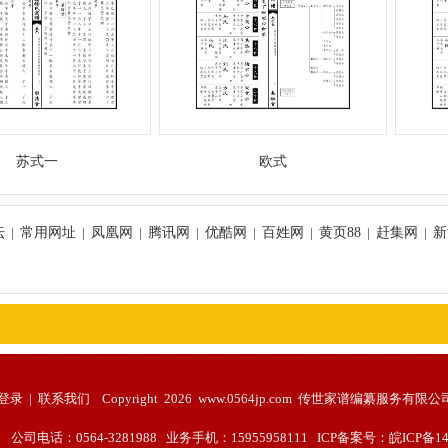
苏式一
欧式
坛
|
常用网址
|
凤凰网
|
腾讯网
|
优酷网
|
百姓网
|
黄页88
|
赶集网
|
新
登录
|
联系我们
Copyright 2026 www.0564jp.com 传世家谱编纂服务有
话：0564-3281988 业务手机：15955958111 ICP备案号：
皖ICP备14