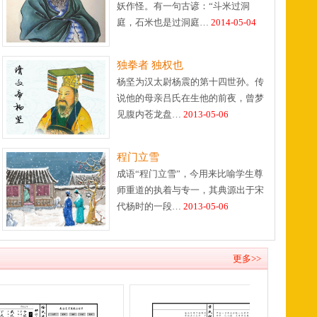
妖作怪。有一句古谚：“斗米过洞
庭，石米也是过洞庭…
2014-05-04
独拳者 独权也
杨坚为汉太尉杨震的第十四世孙。传
说他的母亲吕氏在生他的前夜，曾梦
见腹内苍龙盘…
2013-05-06
程门立雪
成语“程门立雪”，今用来比喻学生尊
师重道的执着与专一，其典源出于宋
代杨时的一段…
2013-05-06
更多>>